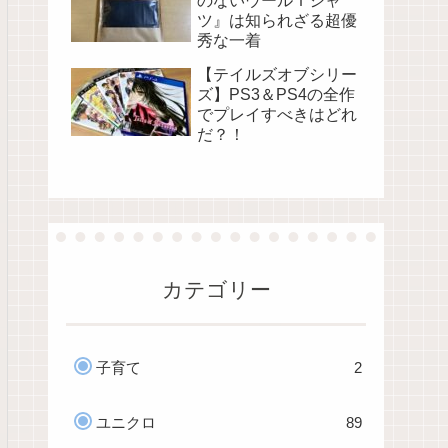
のないウールＴシャ
ツ』は知られざる超優
秀な一着
【テイルズオブシリー
ズ】PS3＆PS4の全作
でプレイすべきはどれ
だ？！
カテゴリー
子育て
2
ユニクロ
89