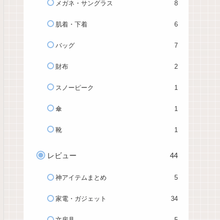
メガネ・サングラス
8
肌着・下着
6
バッグ
7
財布
2
スノーピーク
1
傘
1
靴
1
レビュー
44
神アイテムまとめ
5
家電・ガジェット
34
文房具
5