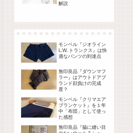
解説
モンベル『ジオライン
L.W. トランクス』は快
適なパンツの到達点
無印良品『ダウンマフ
ラー』はアウトドアブ
ランド顔負けの完成
度？
モンベル『クリマエア
ブランケット』を１年
中「布団」として使っ
た感想
無印良品『脇に縫い目