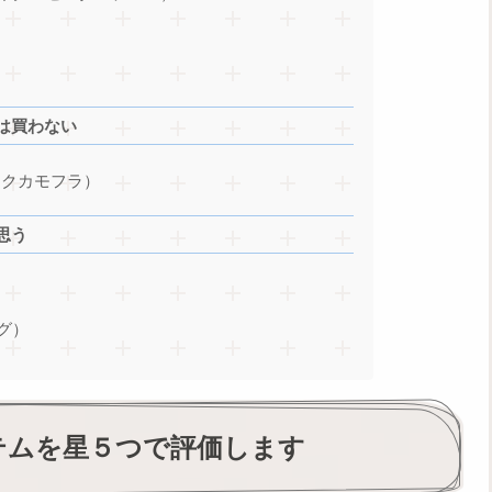
は買わない
ックカモフラ）
思う
グ）
テムを星５つで評価します