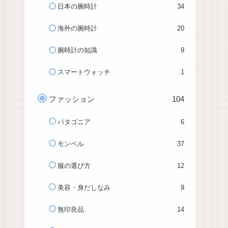
日本の腕時計
34
海外の腕時計
20
腕時計の知識
9
スマートウォッチ
1
ファッション
104
パタゴニア
6
モンベル
37
服の選び方
12
美容・身だしなみ
9
無印良品
14