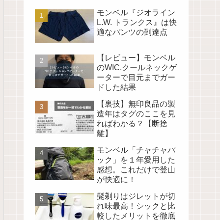
モンベル『ジオライン
L.W. トランクス』は快
適なパンツの到達点
【レビュー】モンベル
のWIC.クールネックゲ
ーターで目元までガー
ドした結果
【裏技】無印良品の製
造年はタグのここを見
ればわかる？【断捨
離】
モンベル「チャチャパ
ック」を１年愛用した
感想。これだけで登山
が快適に！
髭剃りはジレットが切
れ味最高！シックと比
較したメリットを徹底