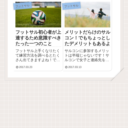
サルするとモテるとどうか
た。これを読めばモテモテ
フットサル
フットサル
という話です。タイトルで
になれるかもしれません。
出オチ感ありますが是非見
男子も女子もモテたい人必
てください。
見です！
フットサル初心者が上
メリットだらけのサル
達するため意識すべき
コン！でもちょっとし
たった一つのこと
たデメリットもあるよ
フットサル上手くなりたく
サルコンに参加するメリッ
て練習方法を調べるとたく
トは半端じゃないです！サ
さん出てきますよね！でも
ルコンで女子と連絡先を交
「多すぎてやることいっぱ
換してドヤ顔の友人。普段
2017.03.23
2017.03.13
いで何からしたらいいんだ
おとなしい性格なのに共通
～」って困ったことはあり
の趣味だと話しやすいから
ませんか？そんなあなたに
連絡先交換とか余裕だった
これだけ意識したら良いと
（ドヤァと言ってました…
いうポイントを解説しま
す！