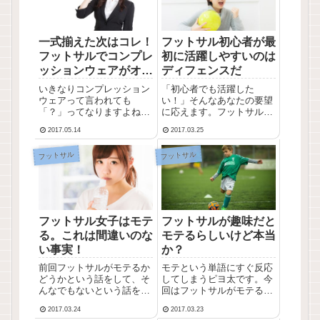
一式揃えた次はコレ！
フットサル初心者が最
フットサルでコンプレ
初に活躍しやすいのは
ッションウェアがオス
ディフェンスだ
スメ
いきなりコンプレッション
「初心者でも活躍した
ウェアって言われても
い！」そんなあなたの要望
「？」ってなりますよね。
に応えます。フットサル初
僕も購入するまでそうでし
心者が活躍するためのポイ
2017.05.14
2017.03.25
た。でもフットサルで使う
ントはディフェンスです。
と便利すぎて今では手放せ
味方の点に絡むだけが活躍
フットサル
フットサル
ない程です。今回はそんな
ではないんです！一見地味
オススメアイテムを紹介し
なディフェンスですが、あ
ます！
なたが輝ける最高のステー
ジになります。
フットサル女子はモテ
フットサルが趣味だと
る。これは間違いのな
モテるらしいけど本当
い事実！
か？
前回フットサルがモテるか
モテという単語にすぐ反応
どうかという話をして、そ
してしまうピヨ太です。今
んなでもないという話をし
回はフットサルがモテると
ましたが、あれは男子向け
いう情報を耳にしたのでそ
2017.03.24
2017.03.23
の話。今回は女子がフット
れについて考えてみまし