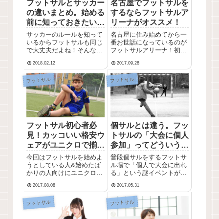
フットサルとサッカー
名古屋でフットサルを
の違いまとめ。始める
するならフットサルア
前に知っておきたいル
リーナがオススメ！
ール集
サッカーのルールを知って
名古屋に住み始めてから一
いるからフットサルも同じ
番お世話になっているのが
で大丈夫だよね！そんな風
フットサルアリーナ！初心
に考えてフットサルを始め
者から経験者まで存分にフ
2018.02.12
2017.09.28
てみたら結構反則を取られ
ットサルを楽しむことがで
て驚くのは誰もが通る道。
きます。まだ行ったことな
フットサル
フットサル
そうならないためにこれか
い人向けに紹介していきた
ら始める人はしっかりルー
いと思います。
ルを知っておきましょう！
フットサル初心者必
個サルとは違う。フッ
見！カッコいい格安ウ
トサルの「大会に個人
ェアがユニクロで揃
参加」ってどういうこ
う？
と？
今回はフットサルを始めよ
普段個サルをするフットサ
うとしている人&始めたば
ル場で「個人で大会に出れ
かりの人向けにユニクロで
る」という謎イベントがあ
揃えられるスポーツウェア
りました。興味本位でつい
2017.08.08
2017.05.31
を紹介します。実際に僕も
つい申し込んでしまいまし
利用しているけど申し分な
たが、結構な地雷だったの
フットサル
フットサル
い見た目と機能性の高さで
で解説していきたいと思い
すよ！
ます！