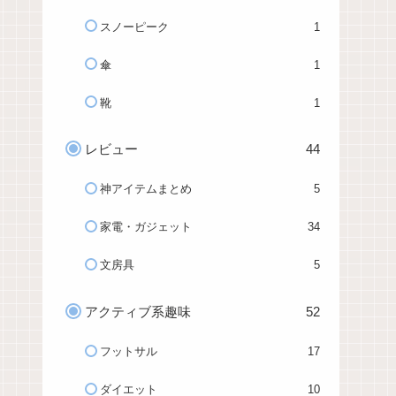
スノーピーク
1
傘
1
靴
1
レビュー
44
神アイテムまとめ
5
家電・ガジェット
34
文房具
5
アクティブ系趣味
52
フットサル
17
ダイエット
10