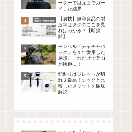
ーターで目元までガー
ドした結果
【裏技】無印良品の製
造年はタグのここを見
ればわかる？【断捨
離】
モンベル「チャチャパ
ック」を１年愛用した
感想。これだけで登山
が快適に！
髭剃りはジレットが切
れ味最高！シックと比
較したメリットを徹底
解説