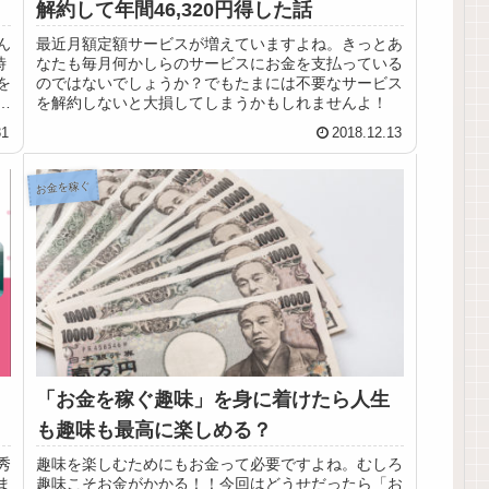
解約して年間46,320円得した話
ん
最近月額定額サービスが増えていますよね。きっとあ
時
なたも毎月何かしらのサービスにお金を支払っている
を
のではないでしょうか？でもたまには不要なサービス
。
を解約しないと大損してしまうかもしれませんよ！
楽
31
2018.12.13
お金を稼ぐ
「お金を稼ぐ趣味」を身に着けたら人生
も趣味も最高に楽しめる？
秀
趣味を楽しむためにもお金って必要ですよね。むしろ
ま
趣味こそお金がかかる！！今回はどうせだったら「お