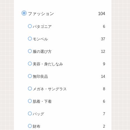
ファッション
104
パタゴニア
6
モンベル
37
服の選び方
12
美容・身だしなみ
9
無印良品
14
メガネ・サングラス
8
肌着・下着
6
バッグ
7
財布
2