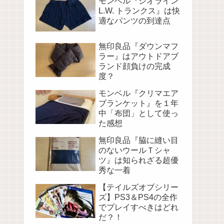
モンベル『ジオライン
L.W. トランクス』は快
適なパンツの到達点
無印良品『ダウンマフ
ラー』はアウトドアブ
ランド顔負けの完成
度？
モンベル『クリマエア
ブランケット』を１年
中「布団」として使っ
た感想
無印良品『脇に縫い目
のないウールＴシャ
ツ』は知られざる超優
秀な一着
【テイルズオブシリー
ズ】PS3＆PS4の全作
でプレイすべきはどれ
だ？！