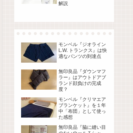
解説
モンベル『ジオライン
L.W. トランクス』は快
適なパンツの到達点
無印良品『ダウンマフ
ラー』はアウトドアブ
ランド顔負けの完成
度？
モンベル『クリマエア
ブランケット』を１年
中「布団」として使っ
た感想
無印良品『脇に縫い目