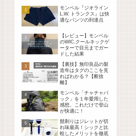
モンベル『ジオライン
L.W. トランクス』は快
適なパンツの到達点
【レビュー】モンベル
のWIC.クールネックゲ
ーターで目元までガー
ドした結果
【裏技】無印良品の製
造年はタグのここを見
ればわかる？【断捨
離】
モンベル「チャチャパ
ック」を１年愛用した
感想。これだけで登山
が快適に！
髭剃りはジレットが切
れ味最高！シックと比
較したメリットを徹底