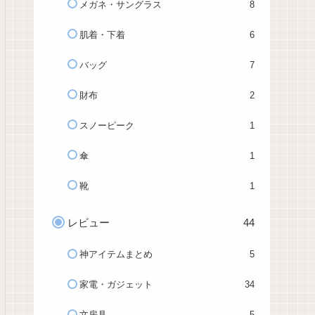
メガネ・サングラス
8
肌着・下着
6
バッグ
7
財布
2
スノーピーク
1
傘
1
靴
1
レビュー
44
神アイテムまとめ
5
家電・ガジェット
34
文房具
5