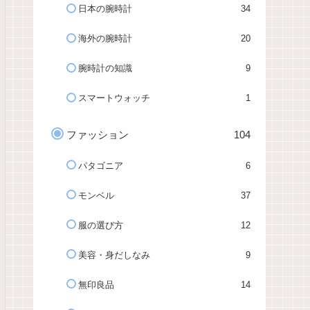
日本の腕時計
34
海外の腕時計
20
腕時計の知識
9
スマートウォッチ
1
ファッション
104
パタゴニア
6
モンベル
37
服の選び方
12
美容・身だしなみ
9
無印良品
14