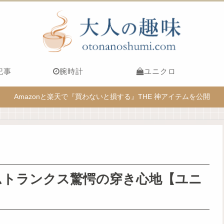
記事
腕時計
ユニクロ
Amazonと楽天で『買わないと損する』THE 神アイテムを公開
ムトランクス驚愕の穿き心地【ユニ