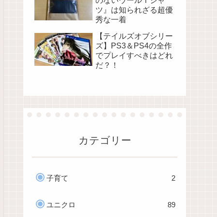
のないウールＴシャ
ツ』は知られざる超優
秀な一着
【テイルズオブシリー
ズ】PS3＆PS4の全作
でプレイすべきはどれ
だ？！
カテゴリー
子育て
2
ユニクロ
89