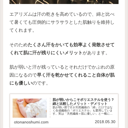
エアリズムは汗の乾きを高めているので、綿と比べ
て暑くても圧倒的にサラサラとした肌触りを維持し
てくれます。
そのため
たくさん汗をかいても効率よく発散させて
くれて肌に汗が残りにくいメリット
があります。
肌が弱いと汗が残っているとそれだけでかぶれの原
因になるので
早く汗を乾かせてくれること自体が肌
にも優しい
のです。
肌が弱いからこそポリエステルを使う？
綿と比較したメリット・デメリット
肌が弱い僕ですが天然繊維の「綿」だけではな
く合成繊維の「ポリエステル」も愛用していま
す。実は「天然繊維＝肌に優しい」と一概には
言えず、綿の服の方が肌に良くない場合もあり
ます。お互いのメリットを知って賢く使い分け
2018.05.30
otonanoshumi.com
ましょう。