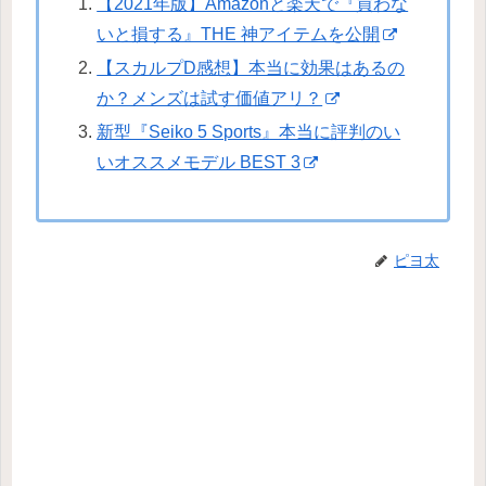
【2021年版】Amazonと楽天で『買わな
いと損する』THE 神アイテムを公開
【スカルプD感想】本当に効果はあるの
か？メンズは試す価値アリ？
新型『Seiko 5 Sports』本当に評判のい
いオススメモデル BEST 3
ピヨ太