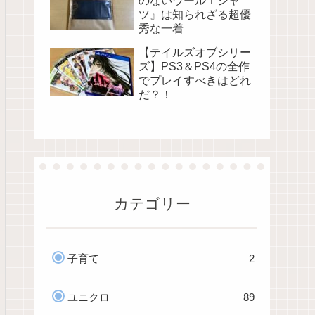
のないウールＴシャ
ツ』は知られざる超優
秀な一着
【テイルズオブシリー
ズ】PS3＆PS4の全作
でプレイすべきはどれ
だ？！
カテゴリー
子育て
2
ユニクロ
89