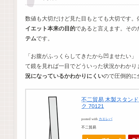
数値も大切だけど見た目もとても大切です。
イエット本来の目的
であると言えます。その
テム
です。
「お腹がふっくらしてきたから凹ませたい」
て鏡を見れば一目でどういった状況かわかり
況になっているかわかりにくい
ので圧倒的に
不二貿易 木製スタンドミ
ク 70121
posted with
カエレバ
不二貿易