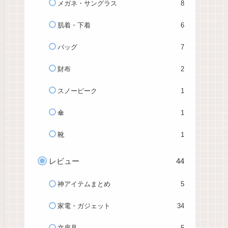
メガネ・サングラス
8
肌着・下着
6
バッグ
7
財布
2
スノーピーク
1
傘
1
靴
1
レビュー
44
神アイテムまとめ
5
家電・ガジェット
34
文房具
5