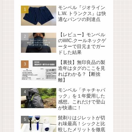
モンベル『ジオライン
L.W. トランクス』は快
適なパンツの到達点
【レビュー】モンベル
のWIC.クールネックゲ
ーターで目元までガー
ドした結果
【裏技】無印良品の製
造年はタグのここを見
ればわかる？【断捨
離】
モンベル「チャチャパ
ック」を１年愛用した
感想。これだけで登山
が快適に！
髭剃りはジレットが切
れ味最高！シックと比
較したメリットを徹底