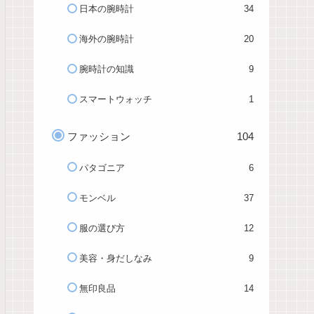
日本の腕時計
34
海外の腕時計
20
腕時計の知識
9
スマートウォッチ
1
ファッション
104
パタゴニア
6
モンベル
37
服の選び方
12
美容・身だしなみ
9
無印良品
14