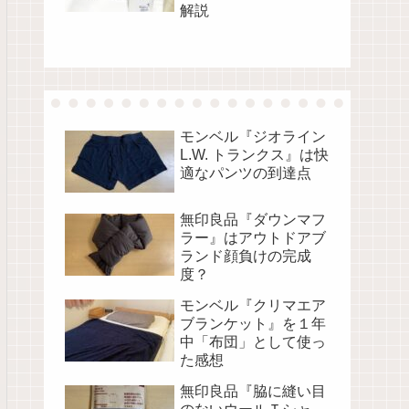
解説
モンベル『ジオライン
L.W. トランクス』は快
適なパンツの到達点
無印良品『ダウンマフ
ラー』はアウトドアブ
ランド顔負けの完成
度？
モンベル『クリマエア
ブランケット』を１年
中「布団」として使っ
た感想
無印良品『脇に縫い目