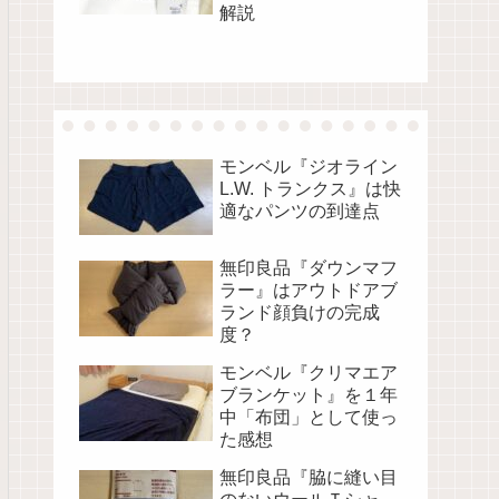
解説
モンベル『ジオライン
L.W. トランクス』は快
適なパンツの到達点
無印良品『ダウンマフ
ラー』はアウトドアブ
ランド顔負けの完成
度？
モンベル『クリマエア
ブランケット』を１年
中「布団」として使っ
た感想
無印良品『脇に縫い目