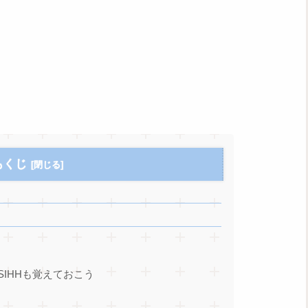
もくじ
IHHも覚えておこう