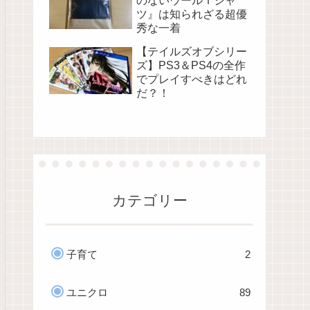
のないウールＴシャ
ツ』は知られざる超優
秀な一着
【テイルズオブシリー
ズ】PS3＆PS4の全作
でプレイすべきはどれ
だ？！
カテゴリー
子育て
2
ユニクロ
89