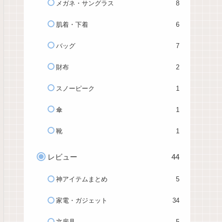
メガネ・サングラス
8
肌着・下着
6
バッグ
7
財布
2
スノーピーク
1
傘
1
靴
1
レビュー
44
神アイテムまとめ
5
家電・ガジェット
34
文房具
5