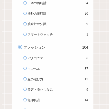
日本の腕時計
34
海外の腕時計
20
腕時計の知識
9
スマートウォッチ
1
ファッション
104
パタゴニア
6
モンベル
37
服の選び方
12
美容・身だしなみ
9
無印良品
14