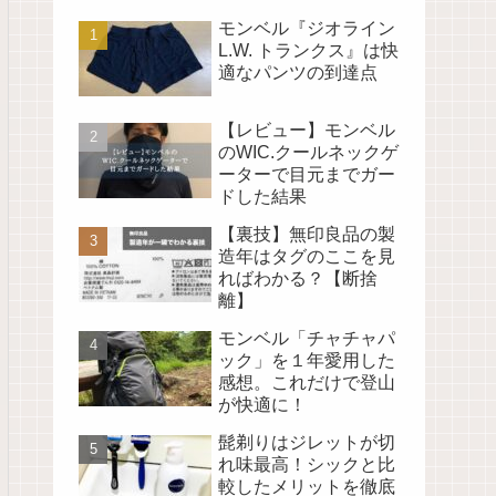
モンベル『ジオライン
L.W. トランクス』は快
適なパンツの到達点
【レビュー】モンベル
のWIC.クールネックゲ
ーターで目元までガー
ドした結果
【裏技】無印良品の製
造年はタグのここを見
ればわかる？【断捨
離】
モンベル「チャチャパ
ック」を１年愛用した
感想。これだけで登山
が快適に！
髭剃りはジレットが切
れ味最高！シックと比
較したメリットを徹底